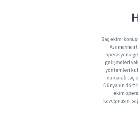
Saç ekimi konusu
Asumanhairtr
operasyonu ger
gelişmeleri ya
yöntemleri kul
numaralı saç 
Dünyanın dört b
ekim operas
kavuşmasını sa