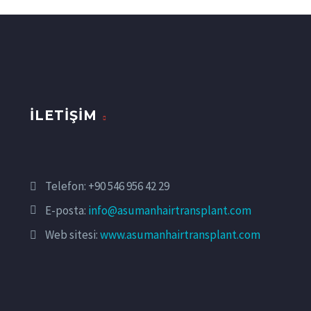
İLETIŞIM
Telefon:
+90 546 956 42 29
E-posta:
info@asumanhairtransplant.com
Web sitesi:
www.asumanhairtransplant.com