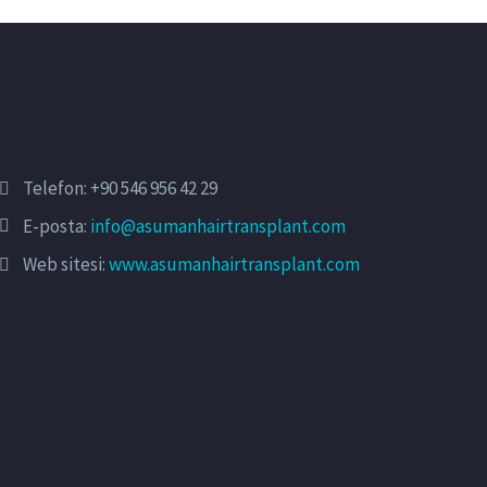
Telefon:
+90 546 956 42 29
E-posta:
info@asumanhairtransplant.com
Web sitesi:
www.asumanhairtransplant.com