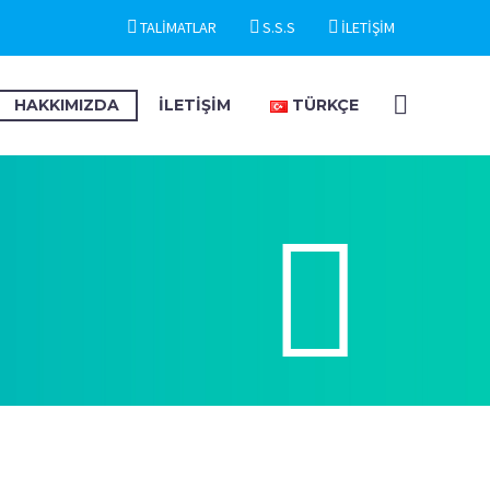
TALİMATLAR
S.S.S
İLETİŞİM
HAKKIMIZDA
İLETİŞİM
TÜRKÇE

