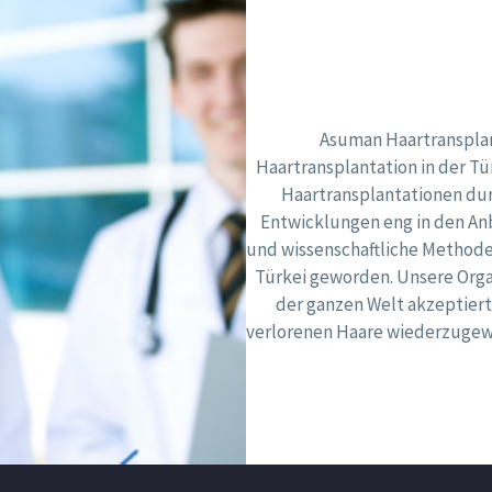
Asuman Haartransplan
Haartransplantation in der Tü
Haartransplantationen du
Entwicklungen eng in den An
und wissenschaftliche Methode
Türkei geworden. Unsere Organi
der ganzen Welt akzeptiert
verlorenen Haare wiederzugewi