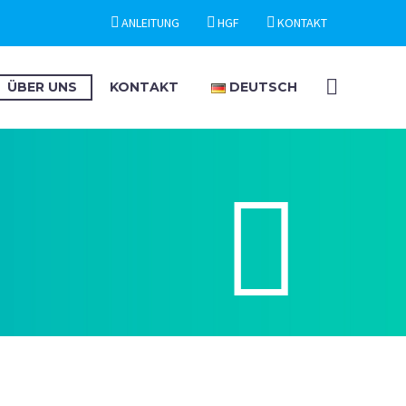
ANLEITUNG
HGF
KONTAKT
ÜBER UNS
KONTAKT
DEUTSCH

